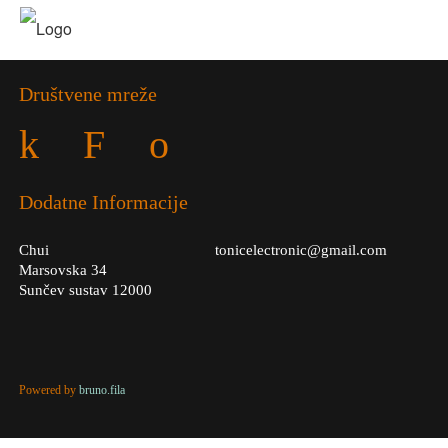
Društvene mreže
k
F
o
Dodatne Informacije
Chui
tonicelectronic@gmail.com
Marsovska 34
Sunčev sustav 12000
Powered by
bruno.fila