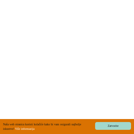
Naša web stranica koristi kolačiće kako bi vam osigurali najbolje
Zatvorite
iskustvo!
Više informacija