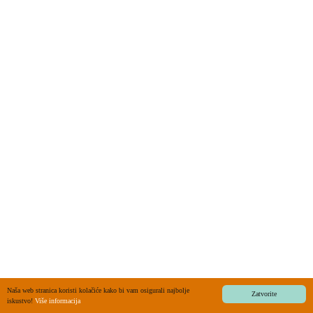
Naša web stranica koristi kolačiće kako bi vam osigurali najbolje
Zatvorite
iskustvo!
Više informacija