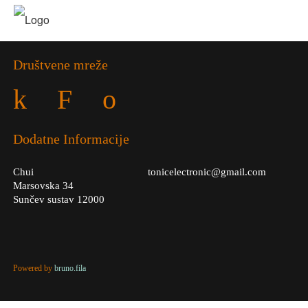
Društvene mreže
k
F
o
Dodatne Informacije
Chui
tonicelectronic@gmail.com
Marsovska 34
Sunčev sustav 12000
Powered by
bruno.fila