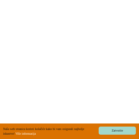
Naša web stranica koristi kolačiće kako bi vam osigurali najbolje
Zatvorite
iskustvo!
Više informacija