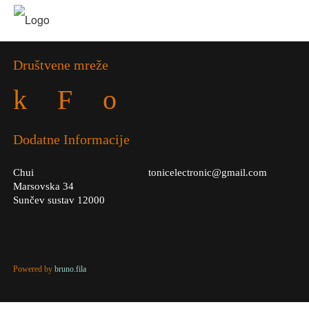
Društvene mreže
k
F
o
Dodatne Informacije
Chui
tonicelectronic@gmail.com
Marsovska 34
Sunčev sustav 12000
Powered by
bruno.fila